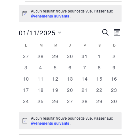
Évènements
Aucun résultat trouvé pour cette vue. Passer aux
Notice
évènements suivants
.
Recherche
Navigati
01/11/2025
RECHERCHE
MOIS
de
et
Sélectionnez
Calendrier
L
LUNDI
M
MARDI
M
MERCREDI
J
JEUDI
V
VENDREDI
S
SAMEDI
D
DIMANCHE
une
vues
navigation
de
0
0
0
0
0
0
0
27
28
29
30
31
1
2
date.
Évènemen
de
évènements
évènements
évènements
évènements
évènements
évènements
évènement
Évènements
0
0
0
0
0
0
0
3
4
5
6
7
8
9
vues
évènements
évènements
évènements
évènements
évènements
évènements
évènement
0
0
0
0
0
0
0
10
11
12
13
14
15
16
Évènements
évènements
évènements
évènements
évènements
évènements
évènements
évènement
0
0
0
0
0
0
0
17
18
19
20
21
22
23
évènements
évènements
évènements
évènements
évènements
évènements
évènement
0
0
0
0
0
0
0
24
25
26
27
28
29
30
évènements
évènements
évènements
évènements
évènements
évènements
évènement
Aucun résultat trouvé pour cette vue. Passer aux
Notice
évènements suivants
.