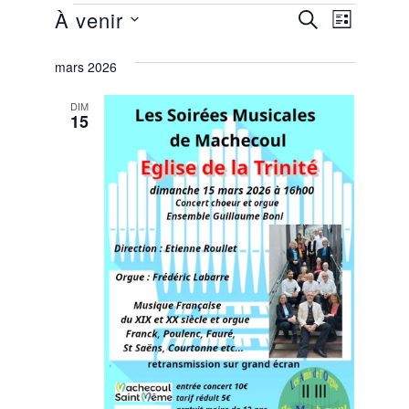
Évènements
Recherche
Navigati
À venir
RECHERCHE
LISTE
de
et
Sélectionnez
une
mars 2026
vues
navigation
date.
Évènemen
de
DIM
15
vues
Évènements