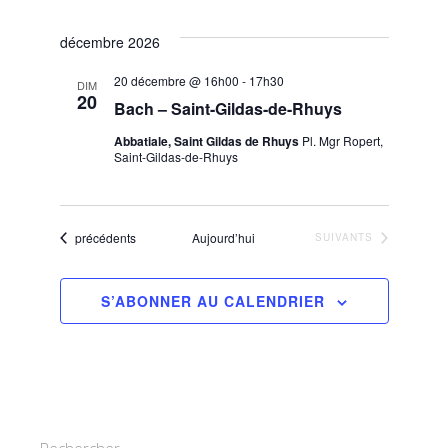
décembre 2026
20 décembre @ 16h00
-
17h30
DIM
20
Bach – Saint-Gildas-de-Rhuys
Abbatiale, Saint Gildas de Rhuys
Pl. Mgr Ropert,
Saint-Gildas-de-Rhuys
Évènements
précédents
Aujourd’hui
ÉVÈNEMENTS
SUIVANTS
S’ABONNER AU CALENDRIER
Rechercher