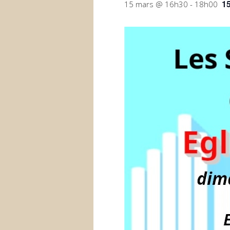
1
15 mars @ 16h30
-
18h00