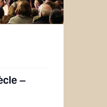
ècle –