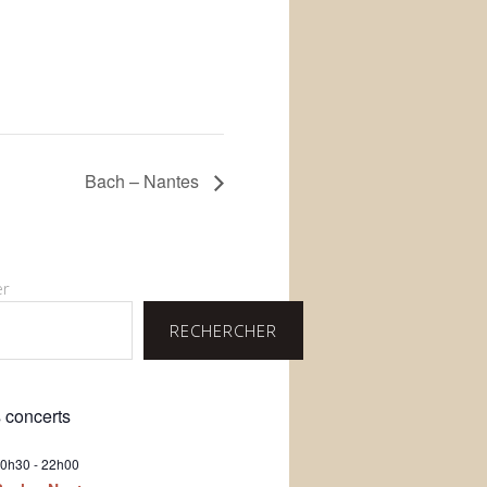
Bach – Nantes
er
RECHERCHER
 concerts
0h30
-
22h00