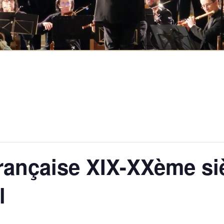
rançaise XIX-XXème si
l