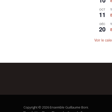
10
1
OCT
11
1
DÉC
20
Voir le cale
Copyright © 2026 Ensemble Guillaume Boni.