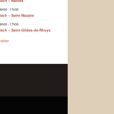
Bach – Nantes
6h00
-
17h30
Bach – Saint-Nazaire
6h00
-
17h30
Bach – Saint-Gildas-de-Rhuys
ndrier